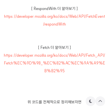
[ RespondWith 더 알아보기 ]
https://developer.mozilla.org/ko/docs/Web/API/FetchEvent
/respondWith
[ Fetch 더 알아보기 ]
https://developer.mozilla.org/ko/docs/Web/API/Fetch_API/
Fetch%EC%9D%98_%EC%82%AC%EC%9A%A9%E
B%B2%95
위 코드를 전체적으로 정리해보자면
테
상
마
단