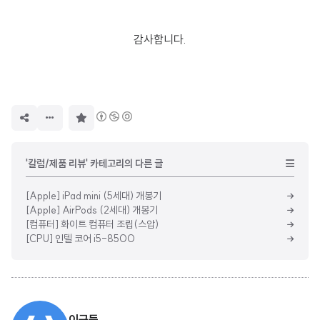
감사합니다.
구
독
하
기
'칼럼/제품 리뷰' 카테고리의 다른 글
[Apple] iPad mini (5세대) 개봉기
[Apple] AirPods (2세대) 개봉기
[컴퓨터] 화이트 컴퓨터 조립(스압)
[CPU] 인텔 코어 i5-8500
이근둥